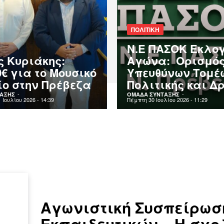
ΠΟΛΙΤΙΚΗ
Ν.Ε ΠΑΣΟΚ Εκλο
ς Κυριάκης:
Αγώνα: Ορισμό
0€ για το Μουσικό
Υπευθύνων Τομέ
ίο στην Πρέβεζα
Πολιτικής και Δ
-
-
ΑΞΗΣ
ΟΜΑΔΑ ΣΥΝΤΑΞΗΣ
Ιουλίου 2026 - 14:39
Πέμπτη 30 Ιουλίου 2026 - 11:29
Αγωνιστική Συσπείρωσ
Εκπαιδευτικών – Η σχο