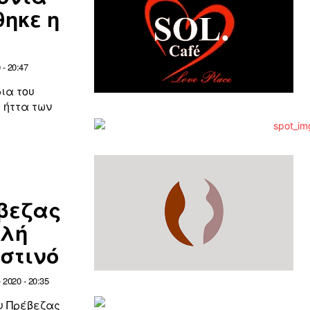
θηκε η
- 20:47
ια του
η ήττα των
έβεζας
ολή
στινό
2020 - 20:35
ου Πρέβεζας