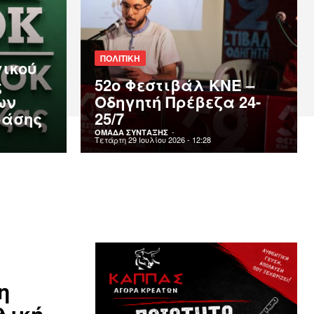
ΠΟΛΙΤΙΚΗ
γικού
ς
52o Φεστιβάλ ΚΝΕ –
ων
Οδηγητή Πρέβεζα 24-
ράσης
25/7
-
ΟΜΑΔΑ ΣΥΝΤΑΞΗΣ
Τετάρτη 29 Ιουλίου 2026 - 12:28
η
λική