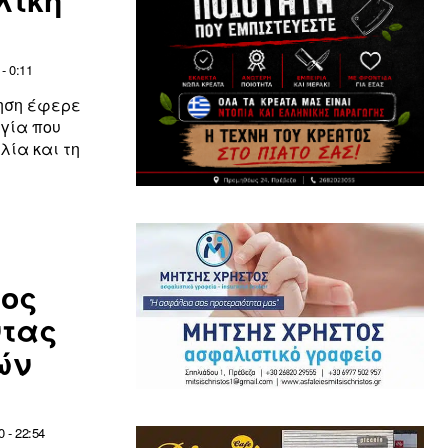
- 0:11
νηση έφερε
ογία που
λία και τη
τος
ντας
ών
 - 22:54