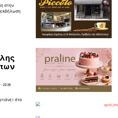
η στην
 εκδήλωση
ύλης
 των
- 22:26
φτάνει στο