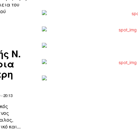
λεια του
κού
ής Ν.
ρια
τρη
- 20:13
κός
ένος
αλος,
ό και...