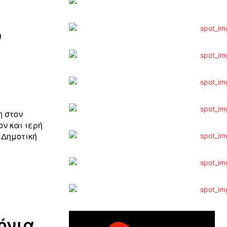
ν
η στον
ν και ιερή
 Δημοτική
όνια