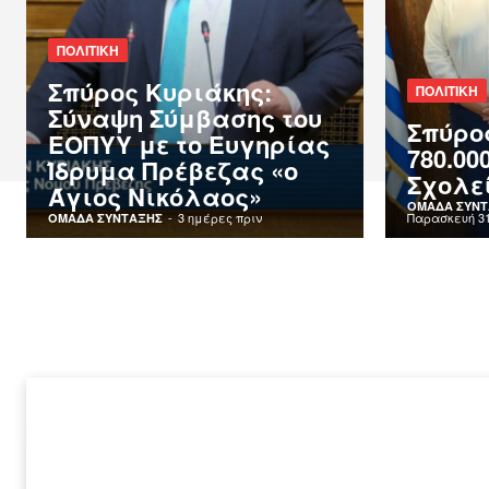
ΠΟΛΙΤΙΚΗ
Σπύρος Κυριάκης:
ΠΟΛΙΤΙΚΗ
Σύναψη Σύμβασης του
Σπύρο
ΕΟΠΥΥ με το Ευγηρίας
780.00
Ίδρυμα Πρέβεζας «ο
Σχολε
Άγιος Νικόλαος»
ΟΜΑΔΑ ΣΥΝΤ
-
3 ημέρες πριν
Παρασκευή 31 
ΟΜΑΔΑ ΣΥΝΤΑΞΗΣ