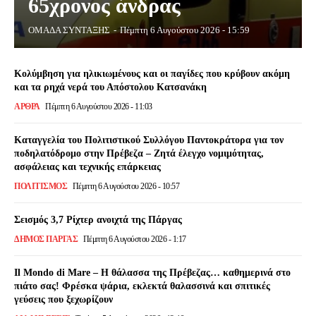
65χρονος άνδρας
ΟΜΑΔΑ ΣΥΝΤΑΞΗΣ
-
Πέμπτη 6 Αυγούστου 2026 - 15:59
Κολύμβηση για ηλικιωμένους και οι παγίδες που κρύβουν ακόμη
και τα ρηχά νερά του Απόστολου Κατσανάκη
ΑΡΘΡΑ
Πέμπτη 6 Αυγούστου 2026 - 11:03
Καταγγελία του Πολιτιστικού Συλλόγου Παντοκράτορα για τον
ποδηλατόδρομο στην Πρέβεζα – Ζητά έλεγχο νομιμότητας,
ασφάλειας και τεχνικής επάρκειας
ΠΟΛΙΤΙΣΜΌΣ
Πέμπτη 6 Αυγούστου 2026 - 10:57
Σεισμός 3,7 Ρίχτερ ανοιχτά της Πάργας
ΔΉΜΟΣ ΠΆΡΓΑΣ
Πέμπτη 6 Αυγούστου 2026 - 1:17
Il Mondo di Mare – Η θάλασσα της Πρέβεζας… καθημερινά στο
πιάτο σας! Φρέσκα ψάρια, εκλεκτά θαλασσινά και σπιτικές
γεύσεις που ξεχωρίζουν