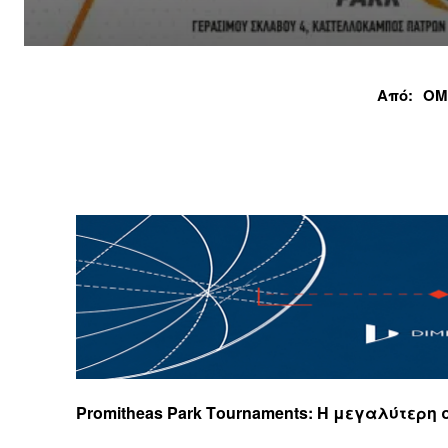
Από:
ΟΜ
Promitheas Park Τournaments: Η μεγαλύτερ