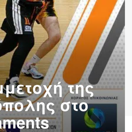
μμετοχή της
όπολης στο
aments