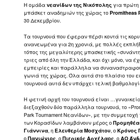
Η ομάδα
νεανίδων της Νικόπολης
για πρώτη
μπάσκετ αναδημιών της χώρας το
Promitheas 
30 Δεκεμβρίου.
Τα τουρνουά που έφεραν πέρσι κοντά τις κο
ανανεωμένα για 2η χρονιά, με πολλές εκπλήξ
τόπος της μεγαλύτερης μπασκετικής «συνάντη
τριες από όλη την Ελλάδα, και όχι μόνο, να έ
εμπειρίες και παράλληλα να συναναστραφούν
γωνιά της χώρας. Όλα αυτά στο πλαίσιο του ε
τουρνουά αυτά δεν υπάρχει τελική βαθμολογία
Η φετινή αρχή του τουρνουά είναι …γυναικεία 
διεξαχθούν δύο παράλληλα τουρνουά, το «Promi
Park Τournament Νεανίδων», με την συμμετοχή
των Κορασίδων λαμβάνουν μέρος ο
Προμηθέα
Γιάννινα
, η
Ελευθερία Μοσχάτου
, ο
Κρόνος 
ο
Πανιώνιος
, ο
Πιερικός Αρχέλαος
, ο
ΑΟ Άνδ