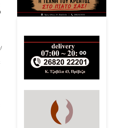
ά
ι
/
ε
ά