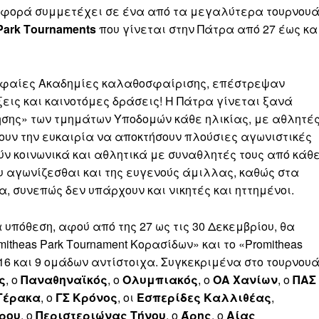
 φορά συμμετέχει σε ένα από τα μεγαλύτερα τουρνου
Park Τournaments
που γίνεται στην Πάτρα από 27 έως κα
ρυφαίες Ακαδημίες καλαθοσφαίρισης, επέστρεψαν
εις και καινοτόμες δράσεις! Η Πάτρα γίνεται ξανά
σης» των τμημάτων Υποδομών κάθε ηλικίας, με αθλητές
χουν την ευκαιρία να αποκτήσουν πλούσιες αγωνιστικές
 κοινωνικά και αθλητικά με συναθλητές τους από κάθ
υ αγωνίζεσθαι και της ευγενούς άμιλλας, καθώς στα
, συνεπώς δεν υπάρχουν και νικητές και ηττημένοι.
υπόθεση, αφού από της 27 ως τις 30 Δεκεμβρίου, θα
theas Park Τournament Κορασίδων» και το «Promitheas
 16 και 9 ομάδων αντίστοιχα. Συγκεκριμένα στο τουρνου
ς
, ο
Παναθηναϊκός
, ο
Ολυμπιακός
, ο
ΟΑ Χανίων
, ο
ΠΑΣ
Γέρακα
, ο
ΓΣ Κρόνος
, οι
Εσπερίδες Καλλιθέας
,
ρου
, ο
Περιστεριώνας Τήνου
, ο
Άρης
, ο
Αίας