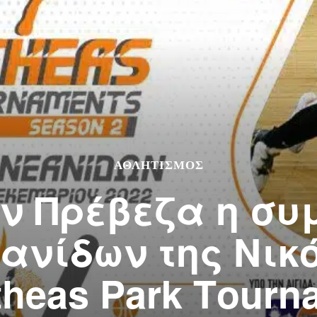
ΑΘΛΗΤΙΣΜΌΣ
ην Πρέβεζα η συ
ανίδων της Νικ
theas Park Τourn