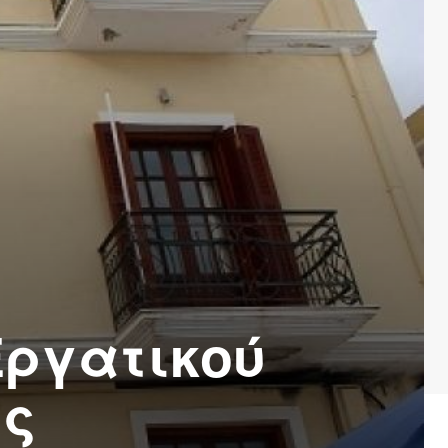
Εργατικού
ας