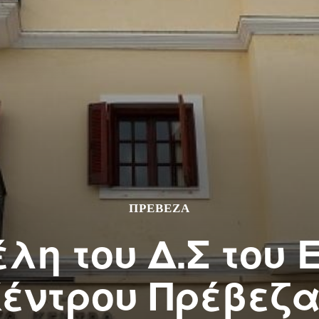
ΠΡΕΒΕΖΑ
έλη του Δ.Σ του 
έντρου Πρέβεζ