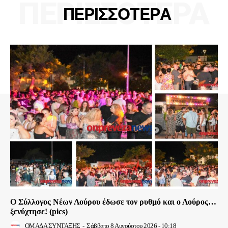
ΠΕΡΙΣΣΟΤΕΡΑ
ΠΕΡΙΣΣΟΤΕΡΑ
Ο Σύλλογος Νέων Λούρου έδωσε τον ρυθμό και ο Λούρος…
ξενύχτησε! (pics)
ΟΜΑΔΑ ΣΥΝΤΑΞΗΣ
-
Σάββατο 8 Αυγούστου 2026 - 10:18