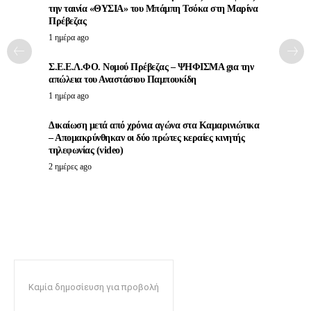
την ταινία «ΘΥΣΙΑ» του Μπάμπη Τσόκα στη Μαρίνα
Πρέβεζας
1 ημέρα ago
Σ.Ε.Ε.Λ.ΦΟ. Νομού Πρέβεζας – ΨΗΦΙΣΜΑ gια την
απώλεια του Αναστάσιου Παμπουκίδη
1 ημέρα ago
Δικαίωση μετά από χρόνια αγώνα στα Καμαρινιώτικα
– Απομακρύνθηκαν οι δύο πρώτες κεραίες κινητής
τηλεφωνίας (video)
2 ημέρες ago
Καμία δημοσίευση για προβολή