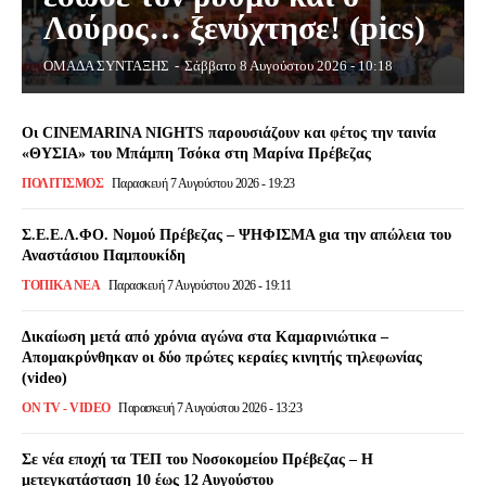
Λούρος… ξενύχτησε! (pics)
ΟΜΑΔΑ ΣΥΝΤΑΞΗΣ
-
Σάββατο 8 Αυγούστου 2026 - 10:18
Οι CINEMARINA NIGHTS παρουσιάζουν και φέτος την ταινία
«ΘΥΣΙΑ» του Μπάμπη Τσόκα στη Μαρίνα Πρέβεζας
ΠΟΛΙΤΙΣΜΌΣ
Παρασκευή 7 Αυγούστου 2026 - 19:23
Σ.Ε.Ε.Λ.ΦΟ. Νομού Πρέβεζας – ΨΗΦΙΣΜΑ gια την απώλεια του
Αναστάσιου Παμπουκίδη
ΤΟΠΙΚΆ ΝΈΑ
Παρασκευή 7 Αυγούστου 2026 - 19:11
Δικαίωση μετά από χρόνια αγώνα στα Καμαρινιώτικα –
Απομακρύνθηκαν οι δύο πρώτες κεραίες κινητής τηλεφωνίας
(video)
ON TV - VIDEO
Παρασκευή 7 Αυγούστου 2026 - 13:23
Σε νέα εποχή τα ΤΕΠ του Νοσοκομείου Πρέβεζας – Η
μετεγκατάσταση 10 έως 12 Αυγούστου