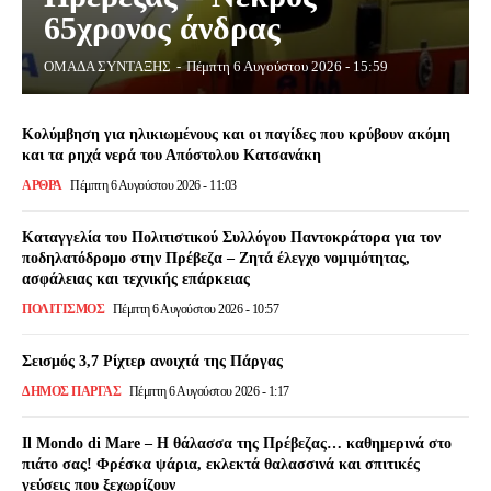
65χρονος άνδρας
ΟΜΑΔΑ ΣΥΝΤΑΞΗΣ
-
Πέμπτη 6 Αυγούστου 2026 - 15:59
Κολύμβηση για ηλικιωμένους και οι παγίδες που κρύβουν ακόμη
και τα ρηχά νερά του Απόστολου Κατσανάκη
ΑΡΘΡΑ
Πέμπτη 6 Αυγούστου 2026 - 11:03
Καταγγελία του Πολιτιστικού Συλλόγου Παντοκράτορα για τον
ποδηλατόδρομο στην Πρέβεζα – Ζητά έλεγχο νομιμότητας,
ασφάλειας και τεχνικής επάρκειας
ΠΟΛΙΤΙΣΜΌΣ
Πέμπτη 6 Αυγούστου 2026 - 10:57
Σεισμός 3,7 Ρίχτερ ανοιχτά της Πάργας
ΔΉΜΟΣ ΠΆΡΓΑΣ
Πέμπτη 6 Αυγούστου 2026 - 1:17
Il Mondo di Mare – Η θάλασσα της Πρέβεζας… καθημερινά στο
πιάτο σας! Φρέσκα ψάρια, εκλεκτά θαλασσινά και σπιτικές
γεύσεις που ξεχωρίζουν