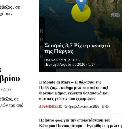
βεζας , σε
χή των
Σεισμός 3,7 Ρίχτερ ανοιχτά
της Πάργας
ΟΜΑΔΑ ΣΥΝΤΑΞΗΣ
-
Πέμπτη 6 Αυγούστου 2026 - 1:17
α
βρίου
Il Mondo di Mare – Η θάλασσα της
Πρέβεζας… καθημερινά στο πιάτο σας!
 - 20:22
Φρέσκα ψάρια, εκλεκτά θαλασσινά και
σπιτικές γεύσεις που ξεχωρίζουν
έβεζας, σε
λών του από
ΔΙΑΦΗΜΙΣΕΙΣ
Τετάρτη 5 Αυγούστου 2026 - 13:46
Πράσινο φως για την αποκατάσταση του
Κάστρου Παντοκράτορα – Εγκρίθηκε η μελέτη