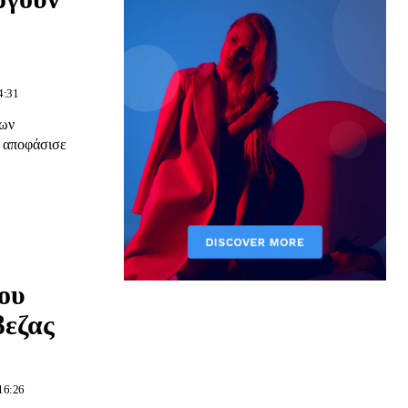
4:31
των
 αποφάσισε
ου
βεζας
16:26