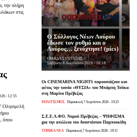
α, την πλήρη
υλάκων στις
Ο Σύλλογος Νέων Λούρου
έδωσε τον ρυθμό και ο
Λούρος… ξενύχτησε! (pics)
ΟΜΑΔΑ ΣΥΝΤΑΞΗΣ
-
Σάββατο 8 Αυγούστου 2026 - 10:18
ας
Οι CINEMARINA NIGHTS παρουσιάζουν και
φέτος την ταινία «ΘΥΣΙΑ» του Μπάμπη Τσόκα
στη Μαρίνα Πρέβεζας
020 - 12:55
ΠΟΛΙΤΙΣΜΌΣ
Παρασκευή 7 Αυγούστου 2026 - 19:23
Υ Ολιγομελή
τήριο
Σ.Ε.Ε.Λ.ΦΟ. Νομού Πρέβεζας – ΨΗΦΙΣΜΑ
, όπου
gια την απώλεια του Αναστάσιου Παμπουκίδη
ΤΟΠΙΚΆ ΝΈΑ
Παρασκευή 7 Αυγούστου 2026 - 19:11