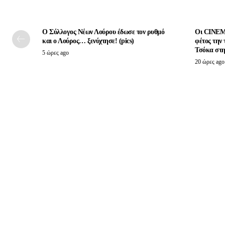
Ο Σύλλογος Νέων Λούρου έδωσε τον ρυθμό
Οι CINEM
και ο Λούρος… ξενύχτησε! (pics)
φέτος την
Τσόκα στη
5 ώρες ago
20 ώρες ago