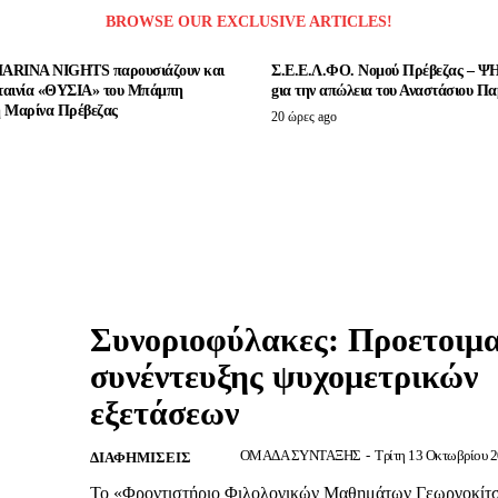
BROWSE OUR EXCLUSIVE ARTICLES!
ARINA NIGHTS παρουσιάζουν και
Σ.Ε.Ε.Λ.ΦΟ. Νομού Πρέβεζας – 
 ταινία «ΘΥΣΙΑ» του Μπάμπη
gια την απώλεια του Αναστάσιου Π
 Μαρίνα Πρέβεζας
20 ώρες ago
Συνοριοφύλακες: Προετοιμ
συνέντευξης ψυχομετρικών
εξετάσεων
ΟΜΑΔΑ ΣΥΝΤΑΞΗΣ
-
Τρίτη 13 Οκτωβρίου 2
ΔΙΑΦΗΜΙΣΕΙΣ
Το «Φροντιστήριο Φιλολογικών Μαθημάτων Γεωργοκίτ