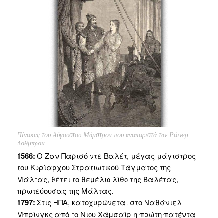
Πίνακας του Αύγουστου Μάμστρομ που αναπαριστά τον Ράινερ
Λοθμπροκ
1566:
Ο Ζαν Παρισό ντε Βαλέτ, μέγας μάγιστρος
του Κυρίαρχου Στρατιωτικού Τάγματος της
Μάλτας, θέτει το θεμέλιο λίθο της Βαλέτας,
πρωτεύουσας της Μάλτας.
1797:
Στις ΗΠΑ, κατοχυρώνεται στο Ναθάνιελ
Μπρίνγκς από το Νιου Χάμσαϊρ η πρώτη πατέντα