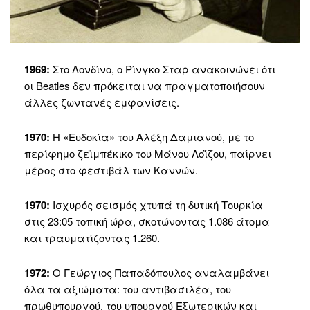
1969:
Στο Λονδίνο, ο Ρίνγκο Σταρ ανακοινώνει ότι
οι Beatles δεν πρόκειται να πραγματοποιήσουν
άλλες ζωντανές εμφανίσεις.
1970:
Η «Ευδοκία» του Αλέξη Δαμιανού, με το
περίφημο ζεϊμπέκικο του Μάνου Λοΐζου, παίρνει
μέρος στο φεστιβάλ των Καννών.
1970:
Ισχυρός σεισμός χτυπά τη δυτική Τουρκία
στις 23:05 τοπική ώρα, σκοτώνοντας 1.086 άτομα
και τραυματίζοντας 1.260.
1972:
Ο Γεώργιος Παπαδόπουλος αναλαμβάνει
όλα τα αξιώματα: του αντιβασιλέα, του
πρωθυπουργού, του υπουργού Εξωτερικών και