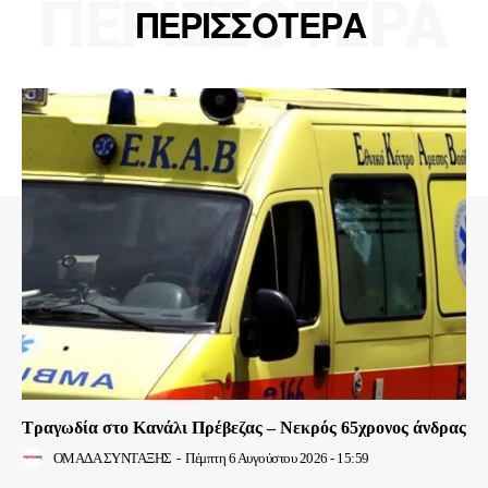
ΠΕΡΙΣΣΟΤΕΡΑ
ΠΕΡΙΣΣΟΤΕΡΑ
Τραγωδία στο Κανάλι Πρέβεζας – Νεκρός 65χρονος άνδρας
ΟΜΑΔΑ ΣΥΝΤΑΞΗΣ
-
Πέμπτη 6 Αυγούστου 2026 - 15:59