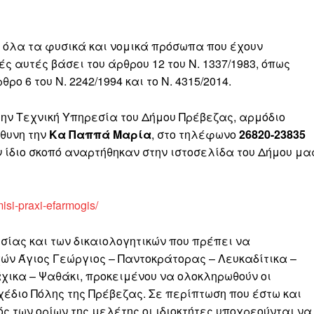
ι όλα τα φυσικά και νομικά πρόσωπα που έχουν
 αυτές βάσει του άρθρου 12 του Ν. 1337/1983, όπως
ο 6 του Ν. 2242/1994 και το Ν. 4315/2014.
στην Τεχνική Υπηρεσία του Δήμου Πρέβεζας, αρμόδιο
θυνη την
Κα Παππά Μαρία
, στο τηλέφωνο
26820-23835
ον ίδιο σκοπό αναρτήθηκαν στην ιστοσελίδα του Δήμου μα
isi-praxi-efarmogis/
ησίας και των δικαιολογητικών που πρέπει να
χών Άγιος Γεώργιος – Παντοκράτορας – Λευκαδίτικα –
χικα – Ψαθάκι, προκειμένου να ολοκληρωθούν οι
έδιο Πόλης της Πρέβεζας. Σε περίπτωση που έστω και
ός των ορίων της μελέτης οι ιδιοκτήτες υποχρεούνται να