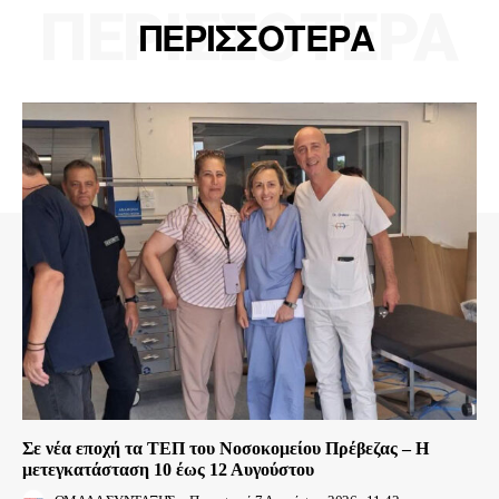
ΠΕΡΙΣΣΟΤΕΡΑ
ΠΕΡΙΣΣΟΤΕΡΑ
Σε νέα εποχή τα ΤΕΠ του Νοσοκομείου Πρέβεζας – Η
μετεγκατάσταση 10 έως 12 Αυγούστου