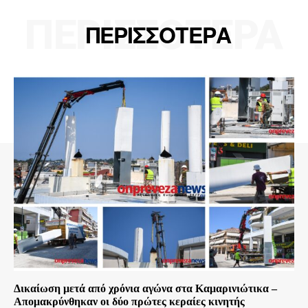
ΠΕΡΙΣΣΟΤΕΡΑ
ΠΕΡΙΣΣΟΤΕΡΑ
Δικαίωση μετά από χρόνια αγώνα στα Καμαρινιώτικα –
Απομακρύνθηκαν οι δύο πρώτες κεραίες κινητής