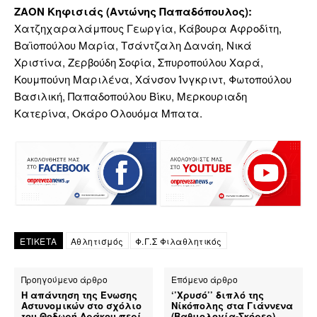
ΖΑΟΝ Κηφισιάς (Αντώνης Παπαδόπουλος):
Χατζηχαραλάμπους Γεωργία, Κάβουρα Αφροδίτη,
Βαϊοπούλου Μαρία, Τσάντζαλη Δανάη, Νικά
Χριστίνα, Ζερβούδη Σοφία, Σπυροπούλου Χαρά,
Κουμπούνη Μαριλένα, Χάνσον Ίνγκριντ, Φωτοπούλου
Βασιλική, Παπαδοπούλου Βίκυ, Μερκουριαδη
Κατερίνα, Οκάρο Ολουόμα Μπατα.
ΕΤΙΚΕΤΑ
Αθλητισμός
Φ.Γ.Σ Φιλαθλητικός
Προηγούμενο άρθρο
Επόμενο άρθρο
Η απάντηση της Ένωσης
‘’Χρυσό’’ διπλό της
Αστυνομικών στο σχόλιο
Νίκόπολης στα Γιάννενα
του Θοδωρή Δράκου περί
(Βαθμολογία-Σκόρερ)