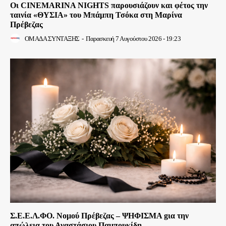
Οι CINEMARINA NIGHTS παρουσιάζουν και φέτος την
ταινία «ΘΥΣΙΑ» του Μπάμπη Τσόκα στη Μαρίνα
Πρέβεζας
ΟΜΑΔΑ ΣΥΝΤΑΞΗΣ
-
Παρασκευή 7 Αυγούστου 2026 - 19:23
Σ.Ε.Ε.Λ.ΦΟ. Νομού Πρέβεζας – ΨΗΦΙΣΜΑ gια την
απώλεια του Αναστάσιου Παμπουκίδη