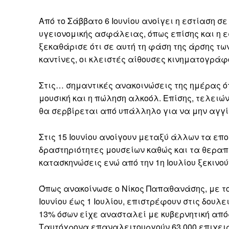
Από το Σάββατο 6 Ιουνίου ανοίγει η εστίαση 
υγειονομικής ασφάλειας, όπως επίσης και η 
ξεκαθάρισε ότι σε αυτή τη φάση της άρσης των
καντίνες, οι κλειστές αίθουσες κινηματογράφο
Στις… σημαντικές ανακοινώσεις της ημέρας ότ
μουσική και η πώληση αλκοόλ. Επίσης, τελειώ
θα σερβίρεται από υπάλληλο για να μην αγγίζ
Στις 15 Ιουνίου ανοίγουν μεταξύ άλλων τα επο
δραστηριότητες μουσείων καθώς και τα θεραπευ
κατασκηνώσεις ενώ από την 1η Ιουλίου ξεκινούν
Όπως ανακοίνωσε ο Νίκος Παπαθανάσης, με το
Ιουνίου έως 1 Ιουλίου, επιστρέφουν στις δουλε
13% όσων είχε ανασταλεί με κυβερνητική απόφ
Ταυτόχρονα επαναλειτουργούν 63.000 επιχειρ