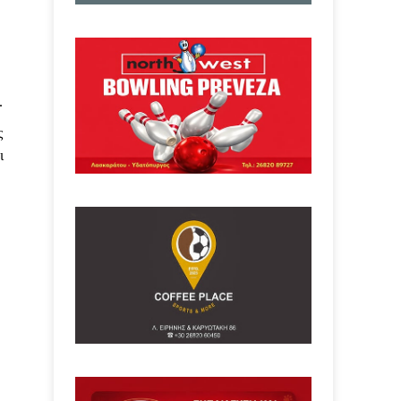
.
ς
ι