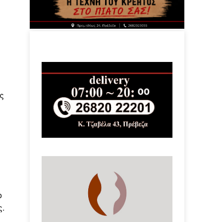
ς
ο
ς.