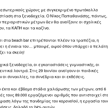
σε εσωτερικούς χώρους με συγκεκριμένο πρωτόκολλο
εστίαση στα ξενοδοχεία. Ο Νίκος Παπαθανάσης, πάντως,
 περιοριστικών μέτρων δεν θα ανοίξουν: οι σχολικές
υ, τα ΚΑΠΗ και τα καζίνο.
ι στα beach bar επιτρέπονται πλέον τα τραπέζια, η
νει η έννοια του… μπουφέ, αφού όπου υπάρχει ο πελάτη
ει τα σκεύη!
χικά ξενοδοχεία, οι εγκαταστάσεις γυμναστικής, οι
τικά λουτρά. Στις 29 Ιουνίου ανοίγουν οι παιδικές
 οι συναυλίες, τα συνέδρια και οι εκθέσεις.
 έκτο και έβδομο στάδιο χαλάρωσης των μέτρων, από 6
ιές τους 89.000 εργαζόμενοι αριθμός που αντιστοιχεί στ
αση λόγω της πανδημίας του κορονοϊού, η εργασία του
ήσεις, δηλαδή το 24% αυτών.