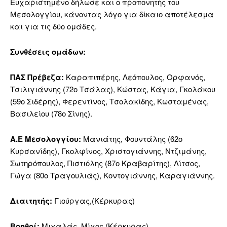
Ευχαριστημένο δήλωσε και ο προπονητής του
Μεσολογγίου, κάνοντας λόγο για δίκαιο αποτέλεσμα
και για τις δύο ομάδες.
Συνθέσεις ομάδων:
ΠΑΣ Πρέβεζα:
Καραπιπέρης, Λεόπουλος, Ορφανός,
Τσιλιγιάννης (72ο Τσάλας), Κώστας, Κάγια, Γκολάκου
(59ο Σιδέρης), Φερεντίνος, Τσολακίδης, Κωσταμένας,
Βασιλείου (78ο Σίνης).
Α.Ε Μεσολογγίου:
Μανιάτης, Φουντάλης (62ο
Κυρσανίδης), Γκολφίνος, Χριστογιάννης, Ντζιμάνης,
Σωτηρόπουλος, Πιστιόλης (87ο Κραβαρίτης), Λίτσος,
Γώγα (80ο Τραγουλιάς), Κοντογιάννης, Καραγιάννης.
Διαιτητής:
Γιούργας,(Κέρκυρας)
Βοηθοί:
Μιχαλάς, Μίχος (Κέρκυρας)