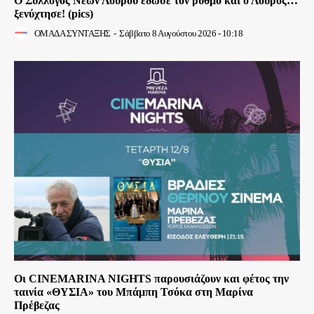
Ο Σύλλογος Νέων Λούρου έδωσε τον ρυθμό και ο Λούρος…
ξενύχτησε! (pics)
ΟΜΑΔΑ ΣΥΝΤΑΞΗΣ
-
Σάββατο 8 Αυγούστου 2026 - 10:18
Οι CINEMARINA NIGHTS παρουσιάζουν και φέτος την
ταινία «ΘΥΣΙΑ» του Μπάμπη Τσόκα στη Μαρίνα
Πρέβεζας