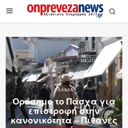
ΕΛΛΆΔΑ
Ορόσημο το Πάσχα για
επιστροφή στην
κανονικότητα – Πιθανές