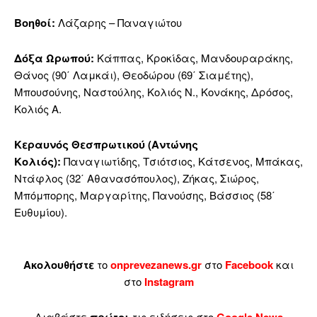
Βοηθοί:
Λάζαρης – Παναγιώτου
Δόξα Ωρωπού:
Κάππας, Κροκίδας, Μανδουραράκης,
Θάνος (90΄ Λαμκάι), Θεοδώρου (69΄ Σιαμέτης),
Μπουσούνης, Ναστούλης, Κολιός Ν., Κονάκης, Δρόσος,
Κολιός Α.
Κεραυνός Θεσπρωτικού (Αντώνης
Κολιός):
Παναγιωτίδης, Τσιότσιος, Κάτσενος, Μπάκας,
Ντάφλος (32΄ Αθανασόπουλος), Ζήκας, Σιώρος,
Μπόμπορης, Μαργαρίτης, Πανούσης, Βάσσιος (58΄
Ευθυμίου).
Ακολουθήστε
το
onprevezanews.gr
στο
Facebook
και
στο
Instagram
Διαβάστε
τις ειδήσεις στο