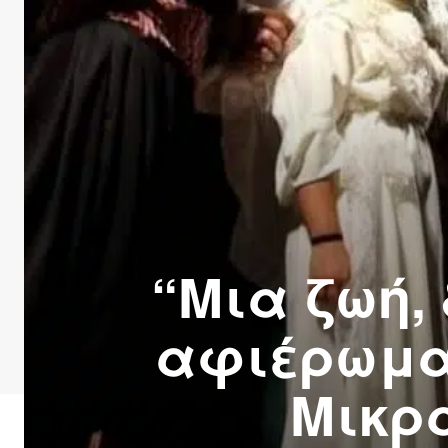
“Μια ζωή,
αφιέρωμα 
Μικρ