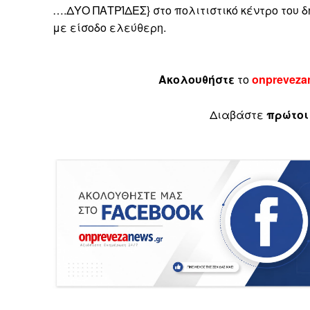
….ΔΥΟ ΠΑΤΡΊΔΕΣ} στο πολιτιστικό κέντρο του δ
με είσοδο ελεύθερη.
Ακολουθήστε
το
onpreveza
Διαβάστε
πρώτοι