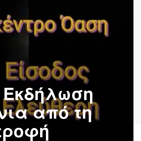
– Εκδήλωση
νια από τη
τροφή