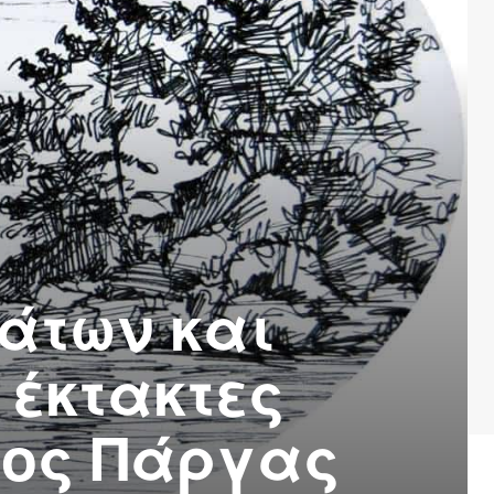
άτων και
 έκτακτες
μος Πάργας