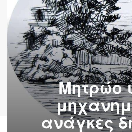
Μητρώο 
μηχανημά
ανάγκες δ