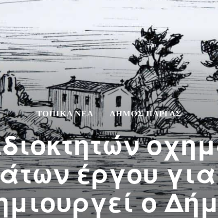
ΤΟΠΙΚΆ ΝΈΑ
ΔΉΜΟΣ ΠΆΡΓΑΣ
ιδιοκτητών οχημ
των έργου για
ημιουργεί ο Δή