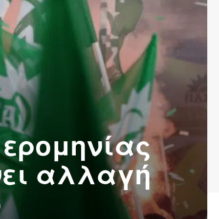
μερομηνίας
νει αλλαγή
ο