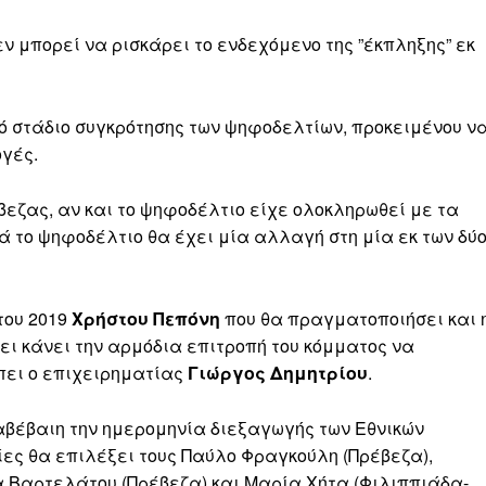
ν μπορεί να ρισκάρει το ενδεχόμενο της ”έκπληξης” εκ
κό στάδιο συγκρότησης των ψηφοδελτίων, προκειμένου ν
ογές.
βεζας, αν και το ψηφοδέλτιο είχε ολοκληρωθεί με τα
ά το ψηφοδέλτιο θα έχει μία αλλαγή στη μία εκ των δύ
του 2019
Χρήστου Πεπόνη
που θα πραγματοποιήσει και 
ει κάνει την αρμόδια επιτροπή του κόμματος να
πει ο επιχειρηματίας
Γιώργος Δημητρίου
.
 αβέβαιη την ημερομηνία διεξαγωγής των Εθνικών
ες θα επιλέξει τους Παύλο Φραγκούλη (Πρέβεζα),
 Βαρτελάτου (Πρέβεζα) και Μαρία Χήτα (Φιλιππιάδα-