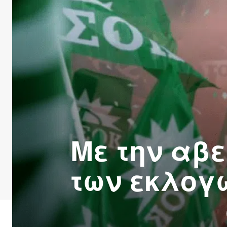
Με την αβ
των εκλογ