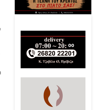
α
ο
η