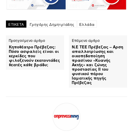
ΕΤΙΚΕΤΑ
Γρηγόρης Δημητρίάδης
Ελλάδα
Προηγούμενο άρθρο
Επόμενο άρθρο
Κηποθέατρο Πρέβεζας:
Ν.Ε ΤΕΕ Πρέβεζας – Άρση
Πόσο ασφαλείς είναι οι
απαλλοτρίωσης και
κερκίδες που
οικοπεδοποίηση
φιλοξενούν εκατοντάδες
πρασίνου «Κυανής
θεατές κάθε βράδυ;
Ακτής» και ζώνης
προστασίας ΙΙ του
φυσικού πόρου
Ιαματικής πηγής
Πρέβεζας