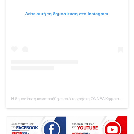
Δείτε αυτή τη δημοσίευση στο Instagram.
Η δημοσίευση κοινοποιήθηκε από το χρήστη ΟΝΝΕΔ Κηφισιας (@onned_kifisias)