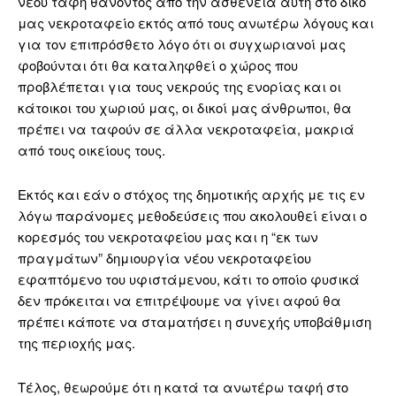
νέου ταφή θανόντος από την ασθένεια αυτή στο δικό
μας νεκροταφείο εκτός από τους ανωτέρω λόγους και
για τον επιπρόσθετο λόγο ότι οι συγχωριανοί μας
φοβούνται ότι θα καταληφθεί ο χώρος που
προβλέπεται για τους νεκρούς της ενορίας και οι
κάτοικοι του χωριού μας, οι δικοί μας άνθρωποι, θα
πρέπει να ταφούν σε άλλα νεκροταφεία, μακριά
από τους οικείους τους.
Εκτός και εάν ο στόχος της δημοτικής αρχής με τις εν
λόγω παράνομες μεθοδεύσεις που ακολουθεί είναι ο
κορεσμός του νεκροταφείου μας και η “εκ των
πραγμάτων” δημιουργία νέου νεκροταφείου
εφαπτόμενο του υφιστάμενου, κάτι το οποίο φυσικά
δεν πρόκειται να επιτρέψουμε να γίνει αφού θα
πρέπει κάποτε να σταματήσει η συνεχής υποβάθμιση
της περιοχής μας.
Τέλος, θεωρούμε ότι η κατά τα ανωτέρω ταφή στο