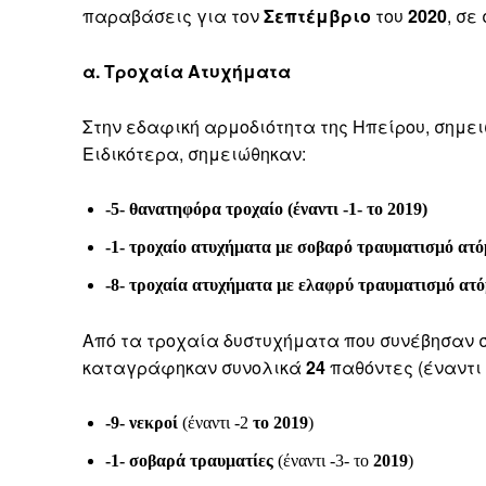
παραβάσεις για τον
Σεπτέμβριο
του
2020
, σε
α. Τροχαία Ατυχήματα
Στην εδαφική αρμοδιότητα της Ηπείρου, σημε
Ειδικότερα, σημειώθηκαν:
-5- θανατηφόρα τροχαίο (έναντι -1- το 2019)
-1- τροχαίο ατυχήματα με σοβαρό τραυματισμό ατόμο
-8- τροχαία ατυχήματα με ελαφρύ τραυματισμό ατό
Από τα τροχαία δυστυχήματα που συνέβησαν σ
καταγράφηκαν συνολικά
24
παθόντες (έναντι
-9- νεκροί
(έναντι -2
το 2019
)
-1- σοβαρά τραυματίες
(έναντι -3- το
2019
)