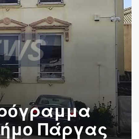
 πρόγραμμα
Δήμο Πάργας