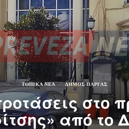
ΤΟΠΙΚΆ ΝΈΑ
ΔΉΜΟΣ ΠΆΡΓΑΣ
προτάσεις στο
ρίτσης» από το 