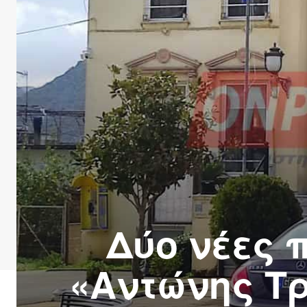
Δύο νέες 
«Aντώνης Τ