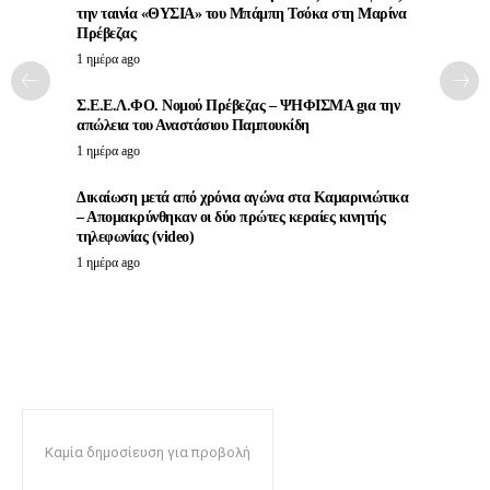
την ταινία «ΘΥΣΙΑ» του Μπάμπη Τσόκα στη Μαρίνα
Πρέβεζας
1 ημέρα ago
Σ.Ε.Ε.Λ.ΦΟ. Νομού Πρέβεζας – ΨΗΦΙΣΜΑ gια την
απώλεια του Αναστάσιου Παμπουκίδη
1 ημέρα ago
Δικαίωση μετά από χρόνια αγώνα στα Καμαρινιώτικα
– Απομακρύνθηκαν οι δύο πρώτες κεραίες κινητής
τηλεφωνίας (video)
1 ημέρα ago
Καμία δημοσίευση για προβολή