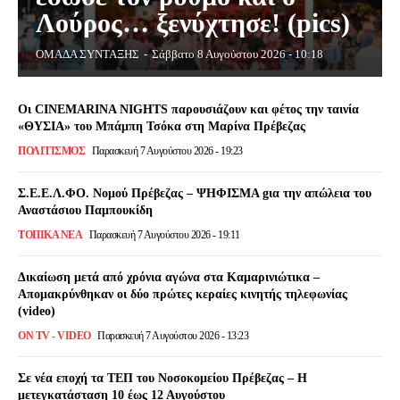
Λούρος… ξενύχτησε! (pics)
ΟΜΑΔΑ ΣΥΝΤΑΞΗΣ
-
Σάββατο 8 Αυγούστου 2026 - 10:18
Οι CINEMARINA NIGHTS παρουσιάζουν και φέτος την ταινία
«ΘΥΣΙΑ» του Μπάμπη Τσόκα στη Μαρίνα Πρέβεζας
ΠΟΛΙΤΙΣΜΌΣ
Παρασκευή 7 Αυγούστου 2026 - 19:23
Σ.Ε.Ε.Λ.ΦΟ. Νομού Πρέβεζας – ΨΗΦΙΣΜΑ gια την απώλεια του
Αναστάσιου Παμπουκίδη
ΤΟΠΙΚΆ ΝΈΑ
Παρασκευή 7 Αυγούστου 2026 - 19:11
Δικαίωση μετά από χρόνια αγώνα στα Καμαρινιώτικα –
Απομακρύνθηκαν οι δύο πρώτες κεραίες κινητής τηλεφωνίας
(video)
ON TV - VIDEO
Παρασκευή 7 Αυγούστου 2026 - 13:23
Σε νέα εποχή τα ΤΕΠ του Νοσοκομείου Πρέβεζας – Η
μετεγκατάσταση 10 έως 12 Αυγούστου