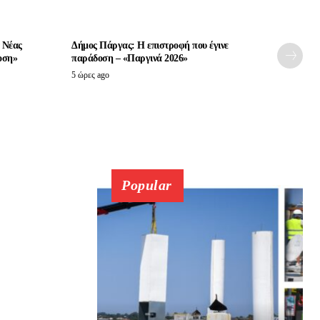
 Νέας
Δήμος Πάργας: Η επιστροφή που έγινε
οση»
παράδοση – «Παργινά 2026»
5 ώρες ago
Popular