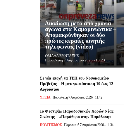
Δικαίωση μετά από χρόνια
αγώνα στα Καμαρινιώτικα –
Απομακρύνθηκαν οι δύο
πρώτες κεραίες κινητής
τηλεφωνίας (video)
ΟΜΑΔΑ ΣΥΝΤΑΞΗΣ
-
Παρασκευή 7 Αυγούστου 2026 - 13:23
Σε νέα εποχή τα ΤΕΠ του Νοσοκομείου
Πρέβεζας – Η μετεγκατάσταση 10 έως 12
Αυγούστου
ΥΓΕΙΑ
Παρασκευή 7 Αυγούστου 2026 - 11:42
1ο Φεστιβάλ Παραδοσιακών Χορών Νέας
Σινώπης – «Παράθυρο στην Παράδοση»
ΠΟΛΙΤΙΣΜΌΣ
Παρασκευή 7 Αυγούστου 2026 - 11:34