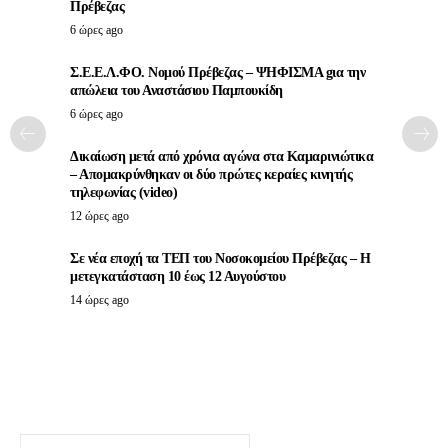
Πρέβεζας
6 ώρες ago
Σ.Ε.Ε.Λ.ΦΟ. Νομού Πρέβεζας – ΨΗΦΙΣΜΑ gια την
απώλεια του Αναστάσιου Παμπουκίδη
6 ώρες ago
Δικαίωση μετά από χρόνια αγώνα στα Καμαρινιώτικα
– Απομακρύνθηκαν οι δύο πρώτες κεραίες κινητής
τηλεφωνίας (video)
12 ώρες ago
Σε νέα εποχή τα ΤΕΠ του Νοσοκομείου Πρέβεζας – Η
μετεγκατάσταση 10 έως 12 Αυγούστου
14 ώρες ago