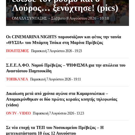
Λούρος… ξενύχτησε! (pics)
ΟΜΑΔΑ ΣΥΝΤΑΞΗΣ
-
Σάββατο 8 Αυγούστου 2026 - 10:18
Οι CINEMARINA NIGHTS παρουσιάζουν και φέτος την ταινία
«ΘΥΣΙΑ» του Μπάμπη Τσόκα στη Μαρίνα Πρέβεζας
ΠΟΛΙΤΙΣΜΌΣ
Παρασκευή 7 Αυγούστου 2026 - 19:23
Σ.Ε.Ε.Λ.ΦΟ. Νομού Πρέβεζας – ΨΗΦΙΣΜΑ gια την απώλεια του
Αναστάσιου Παμπουκίδη
ΤΟΠΙΚΆ ΝΈΑ
Παρασκευή 7 Αυγούστου 2026 - 19:11
Δικαίωση μετά από χρόνια αγώνα στα Καμαρινιώτικα –
Απομακρύνθηκαν οι δύο πρώτες κεραίες κινητής τηλεφωνίας
(video)
ON TV - VIDEO
Παρασκευή 7 Αυγούστου 2026 - 13:23
Σε νέα εποχή τα ΤΕΠ του Νοσοκομείου Πρέβεζας – Η
μετεγκατάσταση 10 έως 12 Αυγούστου