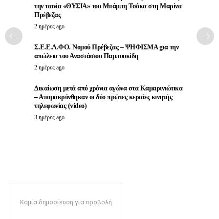
την ταινία «ΘΥΣΙΑ» του Μπάμπη Τσόκα στη Μαρίνα
Πρέβεζας
2 ημέρες ago
Σ.Ε.Ε.Λ.ΦΟ. Νομού Πρέβεζας – ΨΗΦΙΣΜΑ gια την
απώλεια του Αναστάσιου Παμπουκίδη
2 ημέρες ago
Δικαίωση μετά από χρόνια αγώνα στα Καμαρινιώτικα
– Απομακρύνθηκαν οι δύο πρώτες κεραίες κινητής
τηλεφωνίας (video)
3 ημέρες ago
Καμία δημοσίευση για προβολή