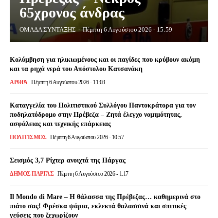
65χρονος άνδρας
ΟΜΑΔΑ ΣΥΝΤΑΞΗΣ
-
Πέμπτη 6 Αυγούστου 2026 - 15:59
Κολύμβηση για ηλικιωμένους και οι παγίδες που κρύβουν ακόμη
και τα ρηχά νερά του Απόστολου Κατσανάκη
ΑΡΘΡΑ
Πέμπτη 6 Αυγούστου 2026 - 11:03
Καταγγελία του Πολιτιστικού Συλλόγου Παντοκράτορα για τον
ποδηλατόδρομο στην Πρέβεζα – Ζητά έλεγχο νομιμότητας,
ασφάλειας και τεχνικής επάρκειας
ΠΟΛΙΤΙΣΜΌΣ
Πέμπτη 6 Αυγούστου 2026 - 10:57
Σεισμός 3,7 Ρίχτερ ανοιχτά της Πάργας
ΔΉΜΟΣ ΠΆΡΓΑΣ
Πέμπτη 6 Αυγούστου 2026 - 1:17
Il Mondo di Mare – Η θάλασσα της Πρέβεζας… καθημερινά στο
πιάτο σας! Φρέσκα ψάρια, εκλεκτά θαλασσινά και σπιτικές
γεύσεις που ξεχωρίζουν