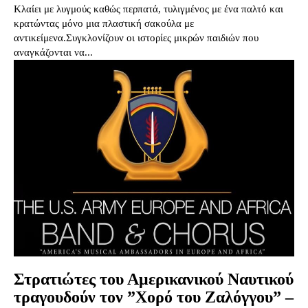
Κλαίει με λυγμούς καθώς περπατά, τυλιγμένος με ένα παλτό και
κρατώντας μόνο μια πλαστική σακούλα με
αντικείμενα.Συγκλονίζουν οι ιστορίες μικρών παιδιών που
αναγκάζονται να...
Στρατιώτες του Αμερικανικού Ναυτικού
τραγουδούν τον ”Χορό του Ζαλόγγου” –