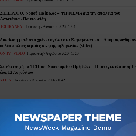
ΠΟΛΙΤΙΣΜΌΣ
Παρασκευή 7 Αυγούστου 2026 - 19:23
Σ.Ε.Ε.Λ.ΦΟ. Νομού Πρέβεζας – ΨΗΦΙΣΜΑ gια την απώλεια του
Αναστάσιου Παμπουκίδη
ΤΟΠΙΚΆ ΝΈΑ
Παρασκευή 7 Αυγούστου 2026 - 19:11
Δικαίωση μετά από χρόνια αγώνα στα Καμαρινιώτικα – Απομακρύνθηκαν
οι δύο πρώτες κεραίες κινητής τηλεφωνίας (video)
ON TV - VIDEO
Παρασκευή 7 Αυγούστου 2026 - 13:23
Σε νέα εποχή τα ΤΕΠ του Νοσοκομείου Πρέβεζας – Η μετεγκατάσταση 10
έως 12 Αυγούστου
ΥΓΕΙΑ
Παρασκευή 7 Αυγούστου 2026 - 11:42