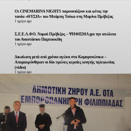
Οι CINEMARINA NIGHTS παρουσιάζουν και φέτος την
ταινία «ΘΥΣΙΑ» του Μπάμπη Τσόκα στη Μαρίνα Πρέβεζας
1 ημέρα ago
Σ.Ε.Ε.Λ.ΦΟ. Νομού Πρέβεζας – ΨΗΦΙΣΜΑ gια την απώλεια
του Αναστάσιου Παμπουκίδη
1 ημέρα ago
Δικαίωση μετά από χρόνια αγώνα στα Καμαρινιώτικα –
Απομακρύνθηκαν οι δύο πρώτες κεραίες κινητής τηλεφωνίας
(video)
1 ημέρα ago