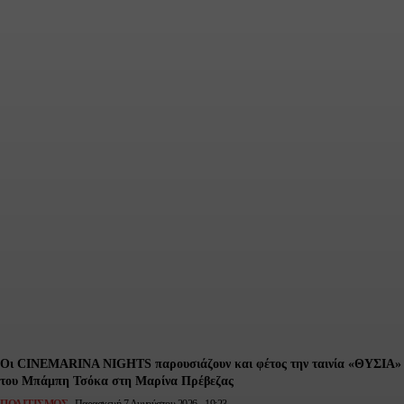
Ο Σύλλογος Νέων Λούρου
έδωσε τον ρυθμό και ο
Λούρος… ξενύχτησε! (pics)
ΟΜΑΔΑ ΣΥΝΤΑΞΗΣ
-
Σάββατο 8 Αυγούστου 2026 - 10:18
Οι CINEMARINA NIGHTS παρουσιάζουν και φέτος την ταινία «ΘΥΣΙΑ»
του Μπάμπη Τσόκα στη Μαρίνα Πρέβεζας