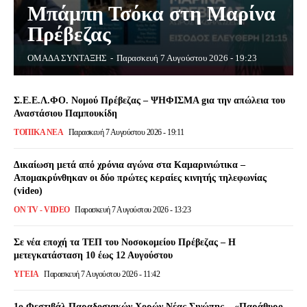
Μπάμπη Τσόκα στη Μαρίνα
Πρέβεζας
ΟΜΑΔΑ ΣΥΝΤΑΞΗΣ
-
Παρασκευή 7 Αυγούστου 2026 - 19:23
Σ.Ε.Ε.Λ.ΦΟ. Νομού Πρέβεζας – ΨΗΦΙΣΜΑ gια την απώλεια του
Αναστάσιου Παμπουκίδη
ΤΟΠΙΚΆ ΝΈΑ
Παρασκευή 7 Αυγούστου 2026 - 19:11
Δικαίωση μετά από χρόνια αγώνα στα Καμαρινιώτικα –
Απομακρύνθηκαν οι δύο πρώτες κεραίες κινητής τηλεφωνίας
(video)
ON TV - VIDEO
Παρασκευή 7 Αυγούστου 2026 - 13:23
Σε νέα εποχή τα ΤΕΠ του Νοσοκομείου Πρέβεζας – Η
μετεγκατάσταση 10 έως 12 Αυγούστου
ΥΓΕΙΑ
Παρασκευή 7 Αυγούστου 2026 - 11:42
1ο Φεστιβάλ Παραδοσιακών Χορών Νέας Σινώπης – «Παράθυρο