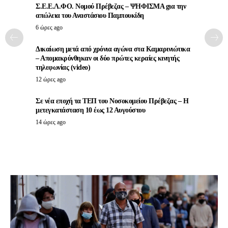
Σ.Ε.Ε.Λ.ΦΟ. Νομού Πρέβεζας – ΨΗΦΙΣΜΑ gια την
απώλεια του Αναστάσιου Παμπουκίδη
6 ώρες ago
Δικαίωση μετά από χρόνια αγώνα στα Καμαρινιώτικα
– Απομακρύνθηκαν οι δύο πρώτες κεραίες κινητής
τηλεφωνίας (video)
12 ώρες ago
Σε νέα εποχή τα ΤΕΠ του Νοσοκομείου Πρέβεζας – Η
μετεγκατάσταση 10 έως 12 Αυγούστου
14 ώρες ago