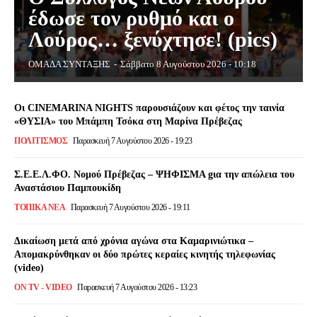
έδωσε τον ρυθμό και ο
Λούρος… ξενύχτησε! (pics)
ΟΜΑΔΑ ΣΥΝΤΑΞΗΣ
-
Σάββατο 8 Αυγούστου 2026 - 10:18
Οι CINEMARINA NIGHTS παρουσιάζουν και φέτος την ταινία
«ΘΥΣΙΑ» του Μπάμπη Τσόκα στη Μαρίνα Πρέβεζας
ΠΟΛΙΤΙΣΜΌΣ
Παρασκευή 7 Αυγούστου 2026 - 19:23
Σ.Ε.Ε.Λ.ΦΟ. Νομού Πρέβεζας – ΨΗΦΙΣΜΑ gια την απώλεια του
Αναστάσιου Παμπουκίδη
ΤΟΠΙΚΆ ΝΈΑ
Παρασκευή 7 Αυγούστου 2026 - 19:11
Δικαίωση μετά από χρόνια αγώνα στα Καμαρινιώτικα –
Απομακρύνθηκαν οι δύο πρώτες κεραίες κινητής τηλεφωνίας
(video)
ON TV - VIDEO
Παρασκευή 7 Αυγούστου 2026 - 13:23