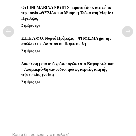
Οι CINEMARINA NIGHTS παρουσιάζουν και φέτος
την ταινία «ΘΥΣΙΑ» του Μπάμπη Τσόκα στη Μαρίνα
Πρέβεζας
2 ημέρες ago
Σ.Ε.Ε.Λ.ΦΟ. Νομού Πρέβεζας – ΨΗΦΙΣΜΑ gια την
απώλεια του Αναστάσιου Παμπουκίδη
2 ημέρες ago
Δικαίωση μετά από χρόνια αγώνα στα Καμαρινιώτικα
– Απομακρύνθηκαν οι δύο πρώτες κεραίες κινητής
τηλεφωνίας (video)
2 ημέρες ago
Καμία δημοσίευση για προβολή