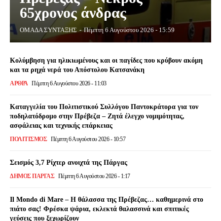
65χρονος άνδρας
ΟΜΑΔΑ ΣΥΝΤΑΞΗΣ
-
Πέμπτη 6 Αυγούστου 2026 - 15:59
Κολύμβηση για ηλικιωμένους και οι παγίδες που κρύβουν ακόμη
και τα ρηχά νερά του Απόστολου Κατσανάκη
ΑΡΘΡΑ
Πέμπτη 6 Αυγούστου 2026 - 11:03
Καταγγελία του Πολιτιστικού Συλλόγου Παντοκράτορα για τον
ποδηλατόδρομο στην Πρέβεζα – Ζητά έλεγχο νομιμότητας,
ασφάλειας και τεχνικής επάρκειας
ΠΟΛΙΤΙΣΜΌΣ
Πέμπτη 6 Αυγούστου 2026 - 10:57
Σεισμός 3,7 Ρίχτερ ανοιχτά της Πάργας
ΔΉΜΟΣ ΠΆΡΓΑΣ
Πέμπτη 6 Αυγούστου 2026 - 1:17
Il Mondo di Mare – Η θάλασσα της Πρέβεζας… καθημερινά στο
πιάτο σας! Φρέσκα ψάρια, εκλεκτά θαλασσινά και σπιτικές
γεύσεις που ξεχωρίζουν