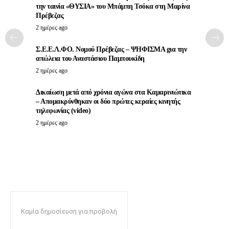
την ταινία «ΘΥΣΙΑ» του Μπάμπη Τσόκα στη Μαρίνα
Πρέβεζας
2 ημέρες ago
Σ.Ε.Ε.Λ.ΦΟ. Νομού Πρέβεζας – ΨΗΦΙΣΜΑ gια την
απώλεια του Αναστάσιου Παμπουκίδη
2 ημέρες ago
Δικαίωση μετά από χρόνια αγώνα στα Καμαρινιώτικα
– Απομακρύνθηκαν οι δύο πρώτες κεραίες κινητής
τηλεφωνίας (video)
2 ημέρες ago
Καμία δημοσίευση για προβολή