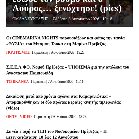
Λούρος… ξενύχτησε! (pics)
ΟΜΑΔΑ ΣΥΝΤΑΞΗΣ
-
Σάββατο 8 Αυγούστου 2026 - 10:18
Οι CINEMARINA NIGHTS παρουσιάζουν και φέτος την ταινία
«ΘΥΣΙΑ» του Μπάμπη Τσόκα στη Μαρίνα Πρέβεζας
ΠΟΛΙΤΙΣΜΌΣ
Παρασκευή 7 Αυγούστου 2026 - 19:23
Σ.Ε.Ε.Λ.ΦΟ. Νομού Πρέβεζας – ΨΗΦΙΣΜΑ gια την απώλεια του
Αναστάσιου Παμπουκίδη
ΤΟΠΙΚΆ ΝΈΑ
Παρασκευή 7 Αυγούστου 2026 - 19:11
Δικαίωση μετά από χρόνια αγώνα στα Καμαρινιώτικα –
Απομακρύνθηκαν οι δύο πρώτες κεραίες κινητής τηλεφωνίας
(video)
ON TV - VIDEO
Παρασκευή 7 Αυγούστου 2026 - 13:23
Σε νέα εποχή τα ΤΕΠ του Νοσοκομείου Πρέβεζας – Η
μετεγκατάσταση 10 έως 12 Αυγούστου