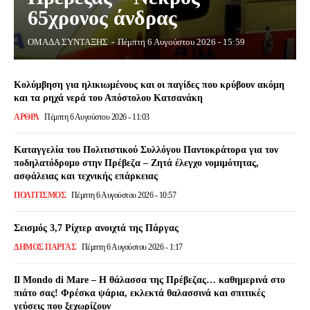
65χρονος άνδρας
ΟΜΑΔΑ ΣΥΝΤΑΞΗΣ
-
Πέμπτη 6 Αυγούστου 2026 - 15:59
Κολύμβηση για ηλικιωμένους και οι παγίδες που κρύβουν ακόμη
και τα ρηχά νερά του Απόστολου Κατσανάκη
ΑΡΘΡΑ
Πέμπτη 6 Αυγούστου 2026 - 11:03
Καταγγελία του Πολιτιστικού Συλλόγου Παντοκράτορα για τον
ποδηλατόδρομο στην Πρέβεζα – Ζητά έλεγχο νομιμότητας,
ασφάλειας και τεχνικής επάρκειας
ΠΟΛΙΤΙΣΜΌΣ
Πέμπτη 6 Αυγούστου 2026 - 10:57
Σεισμός 3,7 Ρίχτερ ανοιχτά της Πάργας
ΔΉΜΟΣ ΠΆΡΓΑΣ
Πέμπτη 6 Αυγούστου 2026 - 1:17
Il Mondo di Mare – Η θάλασσα της Πρέβεζας… καθημερινά στο
πιάτο σας! Φρέσκα ψάρια, εκλεκτά θαλασσινά και σπιτικές
γεύσεις που ξεχωρίζουν