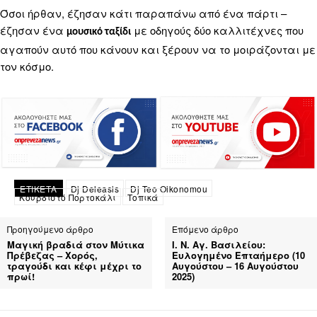
Όσοι ήρθαν, έζησαν κάτι παραπάνω από ένα πάρτι –
έζησαν ένα
με οδηγούς δύο καλλιτέχνες που
μουσικό ταξίδι
αγαπούν αυτό που κάνουν και ξέρουν να το μοιράζονται με
τον κόσμο.
ΕΤΙΚΕΤΑ
Dj Deleasis
Dj Teo Oikonomou
Κουρδιστό Πορτοκάλι
Τοπικά
Προηγούμενο άρθρο
Επόμενο άρθρο
Μαγική βραδιά στον Μύτικα
Ι. Ν. Αγ. Βασιλείου:
Πρέβεζας – Χορός,
Ευλογημένο Επταήμερο (10
τραγούδι και κέφι μέχρι το
Αυγούστου – 16 Αυγούστου
πρωί!
2025)