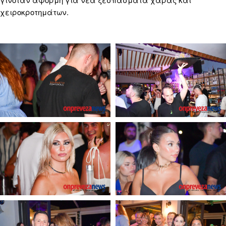
χειροκροτημάτων.