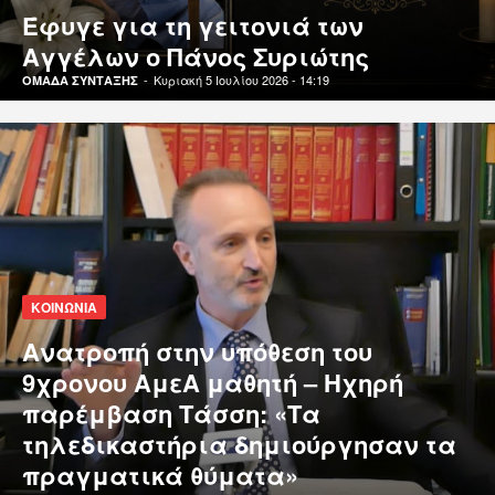
Έφυγε για τη γειτονιά των
Αγγέλων ο Πάνος Συριώτης
-
Κυριακή 5 Ιουλίου 2026 - 14:19
ΟΜΑΔΑ ΣΥΝΤΑΞΗΣ
ΚΟΙΝΩΝΙΑ
Ανατροπή στην υπόθεση του
9χρονου ΑμεΑ μαθητή – Ηχηρή
παρέμβαση Τάσση: «Τα
τηλεδικαστήρια δημιούργησαν τα
πραγματικά θύματα»