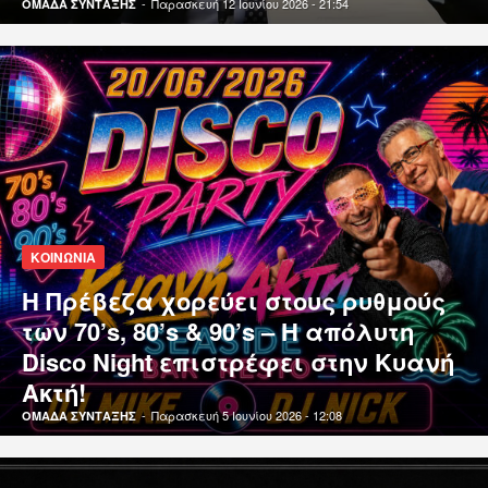
-
Παρασκευή 12 Ιουνίου 2026 - 21:54
ΟΜΑΔΑ ΣΥΝΤΑΞΗΣ
ΚΟΙΝΩΝΙΑ
Η Πρέβεζα χορεύει στους ρυθμούς
των 70’s, 80’s & 90’s – Η απόλυτη
Disco Night επιστρέφει στην Κυανή
Ακτή!
-
Παρασκευή 5 Ιουνίου 2026 - 12:08
ΟΜΑΔΑ ΣΥΝΤΑΞΗΣ