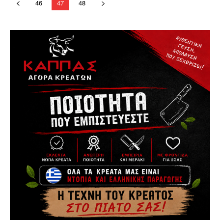
46
47
48