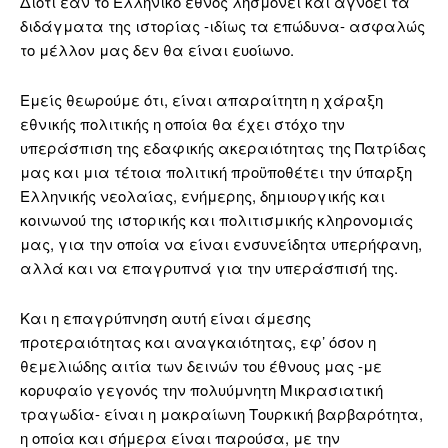
Διότι εάν το Ελληνικό έθνος λησμονεί και αγνοεί τά
διδάγματα της ιστορίας -ιδίως τα επώδυνα- ασφαλώς
το μέλλον μας δεν θα είναι ευοίωνο.
Εμείς θεωρούμε ότι, είναι απαραίτητη η χάραξη
εθνικής πολιτικής η οποία θα έχει στόχο την
υπεράσπιση της εδαφικής ακεραιότητας της Πατρίδας
μας και μια τέτοια πολιτική προϋποθέτει την ύπαρξη
Ελληνικής νεολαίας, ενήμερης, δημιουργικής και
κοινωνού της ιστορικής και πολιτισμικής κληρονομιάς
μας, για την οποία να είναι ενσυνείδητα υπερήφανη,
αλλά και να επαγρυπνά για την υπεράσπισή της.
Και η επαγρύπνηση αυτή είναι άμεσης
προτεραιότητας και αναγκαιότητας, εφ’ όσον η
θεμελιώδης αιτία των δεινών του έθνους μας -με
κορυφαίο γεγονός την πολυύμνητη Μικρασιατική
τραγωδία- είναι η μακραίωνη Τουρκική βαρβαρότητα,
η οποία και σήμερα είναι παρούσα, με την