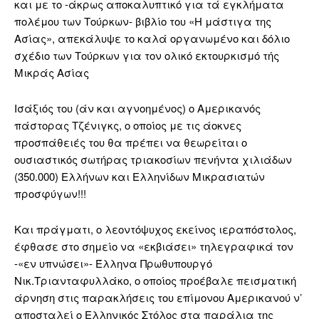
και με το -άκρως αποκαλυπτικό για τά εγκλήματα
πολέμου των Τούρκων- βιβλίο του «Η μάστιγα της
Ασίας», απεκάλυψε το καλά οργανωμένο και δόλιο
σχέδιο των Τούρκων για τον ολικό εκτουρκισμό τής
Μικράς Ασίας
Ισάξιός του (άν και αγνοημένος) ο Αμερικανός
πάστορας Τζένιγκς, ο οποίος με τις άοκνες
προσπάθειές του θα πρέπει να θεωρείται ο
ουσιαστικός σωτήρας τριακοσίων πενήντα χιλιάδων
(350.000) Ελλήνων και Ελληνίδων Μικρασιατών
προσφύγων!!!
Και πράγματι, ο λεοντόψυχος εκείνος ιεραπόστολος,
έφθασε στο σημείο να «εκβιάσει» τηλεγραφικά τον
-«εν υπνώσει»- Έλληνα Πρωθυπουργό
Νικ.Τριανταφυλλάκο, ο οποίος προέβαλε πεισματική
άρνηση στις παρακλήσεις του επίμονου Αμερικανού ν’
αποσταλεί ο Ελληνικός Στόλος στα παράλια της