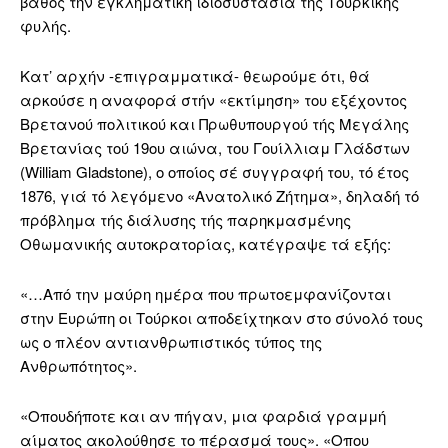
βάθος την εγκληματική ιδιοσυστασία της Τουρκικής
φυλής.
Κατ’ αρχήν -επιγραμματικά- θεωρούμε ότι, θά
αρκούσε η αναφορά στήν «εκτίμηση» του εξέχοντος
Βρετανού πολιτικού και Πρωθυπουργού τής Μεγάλης
Βρετανίας τού 19ου αιώνα, του Γουίλλιαμ Γλάδστων
(William Gladstone), ο οποίος σέ συγγραφή του, τό έτος
1876, γιά τό λεγόμενο «Ανατολικό Ζήτημα», δηλαδή τό
πρόβλημα τής διάλυσης τής παρηκμασμένης
Οθωμανικής αυτοκρατορίας, κατέγραψε τά εξής:
«…Aπό την μαύρη ημέρα που πρωτοεμφανίζονται
στην Ευρώπη οι Τούρκοι αποδείχτηκαν στο σύνολό τους
ως ο πλέον αντιανθρωπιστικός τύπος της
Ανθρωπότητος».
«Οπουδήποτε και αν πήγαν, μια φαρδιά γραμμή
αίματος ακολούθησε το πέρασμά τους». «Οπου