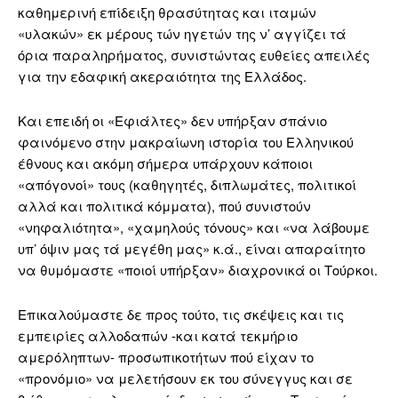
καθημερινή επίδειξη θρασύτητας και ιταμών
«υλακών» εκ μέρους τών ηγετών της ν’ αγγίζει τά
όρια παραληρήματος, συνιστώντας ευθείες απειλές
για την εδαφική ακεραιότητα της Ελλάδος.
Και επειδή οι «Εφιάλτες» δεν υπήρξαν σπάνιο
φαινόμενο στην μακραίωνη ιστορία του Ελληνικού
έθνους και ακόμη σήμερα υπάρχουν κάποιοι
«απόγονοί» τους (καθηγητές, διπλωμάτες, πολιτικοί
αλλά και πολιτικά κόμματα), πού συνιστούν
«νηφαλιότητα», «χαμηλούς τόνους» και «να λάβουμε
υπ’ όψιν μας τά μεγέθη μας» κ.ά., είναι απαραίτητο
να θυμόμαστε «ποιοί υπήρξαν» διαχρονικά οι Τούρκοι.
Επικαλούμαστε δε προς τούτο, τις σκέψεις και τις
εμπειρίες αλλοδαπών -και κατά τεκμήριο
αμερόληπτων- προσωπικοτήτων πού είχαν το
«προνόμιο» να μελετήσουν εκ του σύνεγγυς και σε