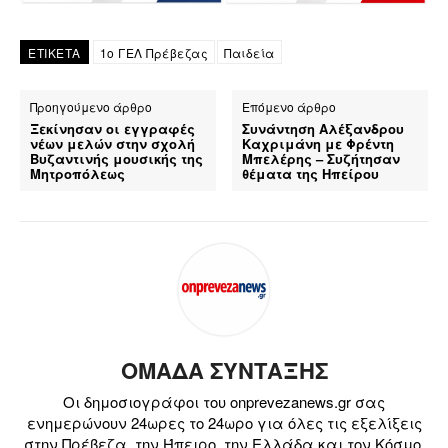
ΕΤΙΚΕΤΑ
1ο ΓΕΛ Πρέβεζας
Παιδεία
Προηγούμενο άρθρο
Επόμενο άρθρο
Ξεκίνησαν οι εγγραφές
Συνάντηση Αλέξανδρου
νέων μελών στην σχολή
Καχριμάνη με Φρέντη
Βυζαντινής μουσικής της
Μπελέρης – Συζήτησαν
Μητροπόλεως
θέματα της Ηπείρου
ΟΜΑΔΑ ΣΥΝΤΑΞΗΣ
Οι δημοσιογράφοι του onprevezanews.gr σας
ενημερώνουν 24ωρες το 24ωρο για όλες τις εξελίξεις
στην Πρέβεζα, την Ήπειρο, την Ελλάδα και τον Κόσμο.