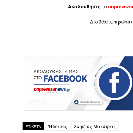
Ακολουθήστε
το
onpreveza
Διαβάστε
πρώτοι
'Ηπειρος
Χρήστος Ματσίρας
ΕΤΙΚΕΤΑ