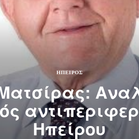
ΉΠΕΙΡΟΣ
 Ματσίρας: Ανα
ός αντιπεριφε
Ηπείρου