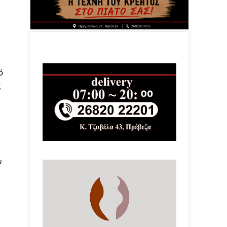
ό
ς
ν