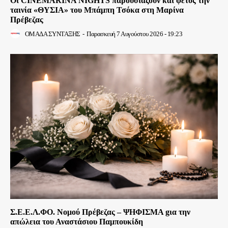
Οι CINEMARINA NIGHTS παρουσιάζουν και φέτος την
ταινία «ΘΥΣΙΑ» του Μπάμπη Τσόκα στη Μαρίνα
Πρέβεζας
ΟΜΑΔΑ ΣΥΝΤΑΞΗΣ
-
Παρασκευή 7 Αυγούστου 2026 - 19:23
Σ.Ε.Ε.Λ.ΦΟ. Νομού Πρέβεζας – ΨΗΦΙΣΜΑ gια την
απώλεια του Αναστάσιου Παμπουκίδη