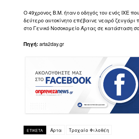
Ο 49χρονος Β.Μ. ήταν ο οδηγός του ενός ΙΧΕ π
δεύτερο αυτοκίνητο επέβαινε νεαρό ζευγάρι 
στο Γενικό Νοσοκομείο Άρτας σε κατάσταση σο
Πηγή:
arta2day.gr
Άρτα
Τροχαίο Φιλοθέη
ΕΤΙΚΕΤΑ