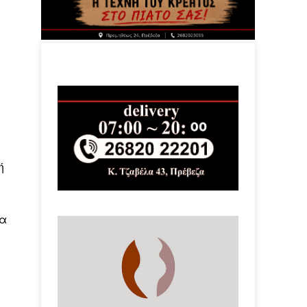
.
ή
ία