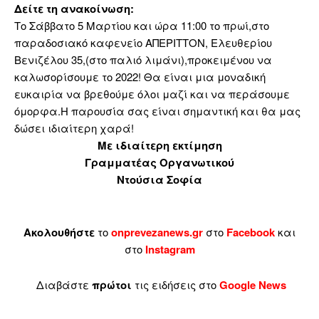
Δείτε τη ανακοίνωση:
Το Σάββατο 5 Μαρτίου και ώρα 11:00 το πρωί,στο
παραδοσιακό καφενείο ΑΠΕΡΙΤΤΟΝ, Ελευθερίου
Βενιζέλου 35,(στο παλιό λιμάνι),προκειμένου να
καλωσορίσουμε το 2022! Θα είναι μια μοναδική
ευκαιρία να βρεθούμε όλοι μαζί και να περάσουμε
όμορφα.Η παρουσία σας είναι σημαντική και θα μας
δώσει ιδιαίτερη χαρά!
Με ιδιαίτερη εκτίμηση
Γραμματέας Οργανωτικού
Ντούσια Σοφία
Ακολουθήστε
το
onprevezanews.gr
στο
Facebook
και
στο
Instagram
Διαβάστε
πρώτοι
τις ειδήσεις στο
Google News