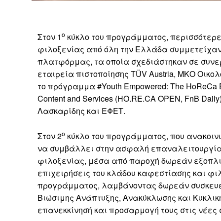
o
Στον 1
κύκλο του προγράμματος, περισσότερε
φιλοξενίας από όλη την Ελλάδα συμμετείχαν
πλατφόρμας, τα οποία σχεδιάστηκαν σε συνερ
εταιρεία πιστοποίησης TÜV Austria, ΜΚΟ Οικο
το πρόγραμμα #Youth Empowered: The HoReCa Edit
Content and Services (HO.RE.CA OPEN, FnB Daily
Λασκαρίδης και ΕΦΕΤ.
ο
Στον 2
κύκλο του προγράμματος, που ανακοιν
να συμβάλλει στην ασφαλή επαναλειτουργία 
φιλοξενίας, μέσα από παροχή δωρεάν εξοπλι
επιχειρήσεις του κλάδου καφεστίασης και φ
προγράμματος, λαμβάνοντας δωρεάν συσκευέ
Βιώσιμης Ανάπτυξης, Ανακύκλωσης και Κυκλι
επανεκκίνησή και προσαρμογή τους στις νέες 