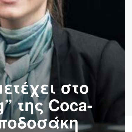
ετέχει στο
” της Coca-
Μποδοσάκη