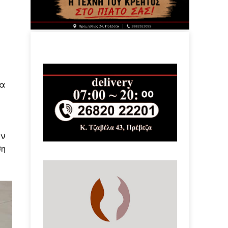
ία
ην
ση