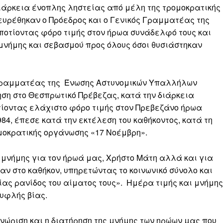
 διάρκεια ένοπλης ληστείας από μέλη της τρομοκρατικής
υρέθηκαν ο Πρόεδρος και ο Γενικός Γραμματέας της
οτίοντας φόρο τιμής στον ήρωα συνάδελφό τους και
μνήμης και σεβασμού προς όλους όσοι θυσιάστηκαν
ός Γραμματέας της Ένωσης Αστυνομικών Υπαλλήλων
ηση στο Θεσπρωτικό Πρέβεζας, κατά την διάρκεια
τίοντας ελάχιστο φόρο τιμής στον Πρεβεζάνο ήρωα
984, έπεσε κατά την εκτέλεση του καθήκοντος, κατά τη
μοκρατικής οργάνωσης «17 Νοέμβρη».
μνήμης για τον ήρωά μας, Χρήστο Μάτη αλλά και για
ν στο καθήκον, υπηρετώντας το κοινωνικό σύνολο και
ας ρανίδος του αίματος τους». Ημέρα τιμής και μνήμης
τυφλής βίας.
νώριση και η διατήρηση της μνήμης των ηρώων μας που