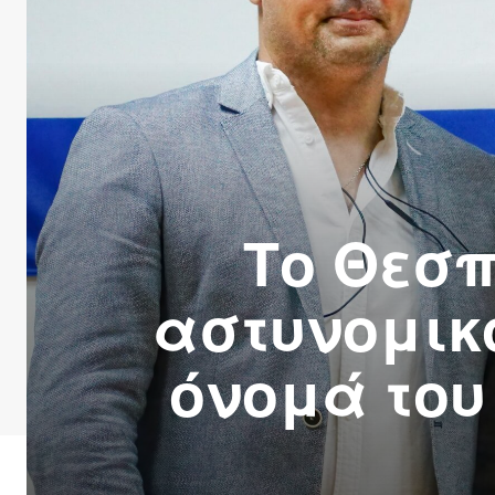
Το Θεσπ
αστυνομικό
όνομά του